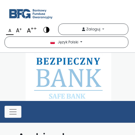
Bezpieczny Bank
++
A
+
Zaloguj
A
A
Język Polski