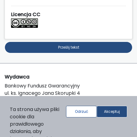
Licencja CC
Prześlij tekst
Wydawca
Bankowy Fundusz Gwarancyjny
ul. ks. Ignacego Jana Skorupki 4
00-546 Warszawa
e-mail:
redakcja@bfg.pl
Ta strona używa pliki
Odrzuć
Akceptuj
cookie dla
prawidłowego
O platformie
działania, aby