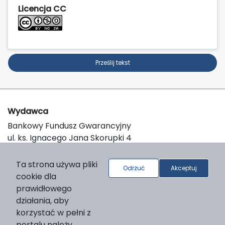
Licencja CC
Prześlij tekst
Wydawca
Bankowy Fundusz Gwarancyjny
ul. ks. Ignacego Jana Skorupki 4
00-546 Warszawa
e-mail:
redakcja@bfg.pl
Ta strona używa pliki
Odrzuć
Akceptuj
cookie dla
prawidłowego
O platformie
działania, aby
© 2026 Bankowy Fundusz Gwarancyjny
korzystać w pełni z
Support & Customization by LIBCOM
portalu należy