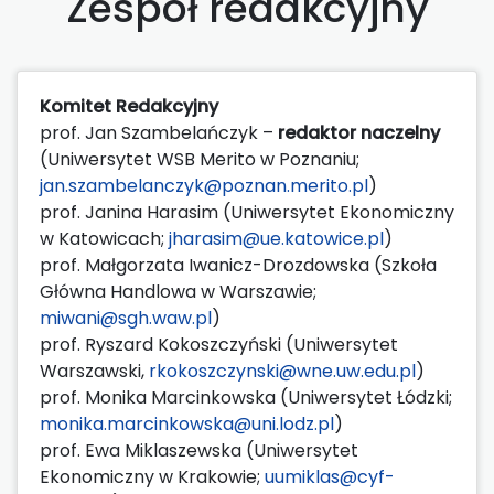
Zespół redakcyjny
Komitet Redakcyjny
prof. Jan Szambelańczyk –
redaktor naczelny
(Uniwersytet WSB Merito w Poznaniu;
jan.szambelanczyk@poznan.merito.pl
)
prof. Janina Harasim (Uniwersytet Ekonomiczny
w Katowicach;
jharasim@ue.katowice.pl
)
prof. Małgorzata Iwanicz-Drozdowska (Szkoła
Główna Handlowa w Warszawie;
miwani@sgh.waw.pl
)
prof. Ryszard Kokoszczyński (Uniwersytet
Warszawski,
rkokoszczynski@wne.uw.edu.pl
)
prof. Monika Marcinkowska (Uniwersytet Łódzki;
monika.marcinkowska@uni.lodz.pl
)
prof. Ewa Miklaszewska (Uniwersytet
Ekonomiczny w Krakowie;
uumiklas@cyf-