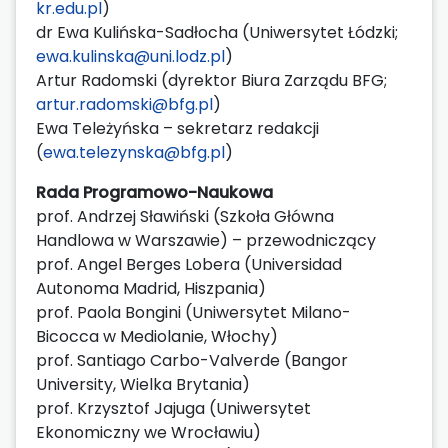
kr.edu.pl
)
dr Ewa Kulińska-Sadłocha (Uniwersytet Łódzki;
ewa.kulinska@uni.lodz.pl
)
Artur Radomski (dyrektor Biura Zarządu BFG;
artur.radomski@bfg.pl
)
Ewa Teleżyńska – sekretarz redakcji
(
ewa.telezynska@bfg.pl
)
Rada Programowo-Naukowa
prof. Andrzej Sławiński (Szkoła Główna
Handlowa w Warszawie) – przewodniczący
prof. Angel Berges Lobera (Universidad
Autonoma Madrid, Hiszpania)
prof. Paola Bongini (Uniwersytet Milano-
Bicocca w Mediolanie, Włochy)
prof. Santiago Carbo-Valverde (Bangor
University, Wielka Brytania)
prof. Krzysztof Jajuga (Uniwersytet
Ekonomiczny we Wrocławiu)