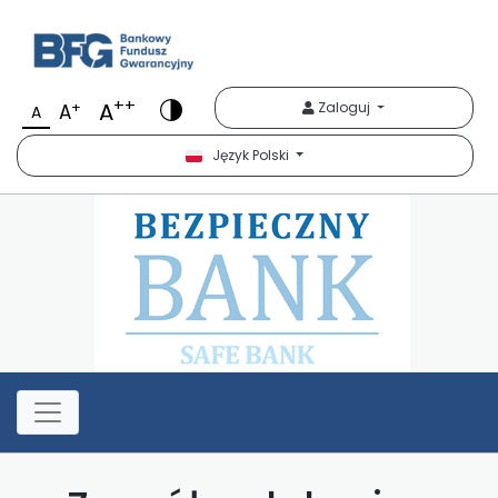
Bezpieczny Bank
++
A
+
Zaloguj
A
A
Język Polski