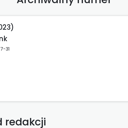
023)
nk
7-31
 redakcji