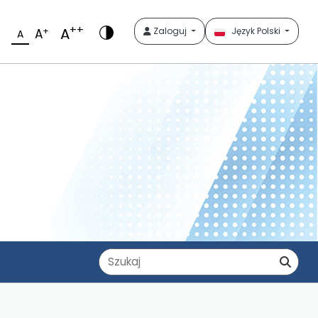
++
A
+
Zaloguj
Język Polski
A
A
Zapytanie
Szuka