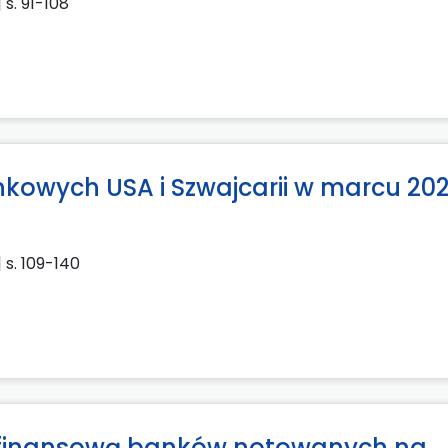
| s. 91-108
owych USA i Szwajcarii w marcu 202
| s. 109-140
ć finansową banków notowanych na