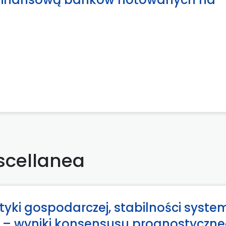
scellanea
ityki gospodarczej, stabilności syste
N – wyniki konsensusu prognostyczn