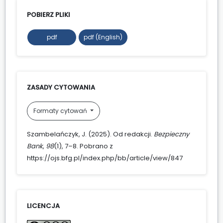
POBIERZ PLIKI
pdf
pdf (English)
ZASADY CYTOWANIA
Formaty cytowań
Szambelańczyk, J. (2025). Od redakcji.
Bezpieczny
Bank
,
98
(1), 7–8. Pobrano z
https://ojs.bfg.pl/index.php/bb/article/view/847
LICENCJA