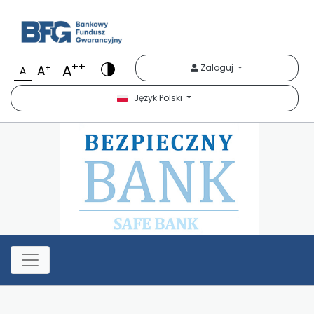
Bezpieczny Bank
++
A
+
Zaloguj
A
A
Język Polski