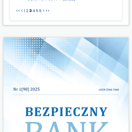
<<
<
1
2
3
4
5
6
>
>>