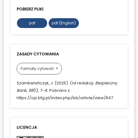
POBIERZ PLIKI
pdf
pdf (English)
ZASADY CYTOWANIA
Formaty cytowań
Szambelańczyk, J. (2025). Od redakcji.
Bezpieczny
Bank
,
98
(1), 7–8. Pobrano z
https://ojs.bfg.pl/index.php/bb/article/view/847
LICENCJA