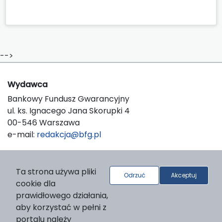
-->
Wydawca
Bankowy Fundusz Gwarancyjny
ul. ks. Ignacego Jana Skorupki 4
00-546 Warszawa
e-mail:
redakcja@bfg.pl
O platformie
Ta strona używa pliki
Odrzuć
Akceptuj
cookie dla
© 2026 Bankowy Fundusz Gwarancyjny
prawidłowego działania,
Support & Customization by LIBCOM
aby korzystać w pełni z
Platform & Workflow by OJS/PKP
portalu należy