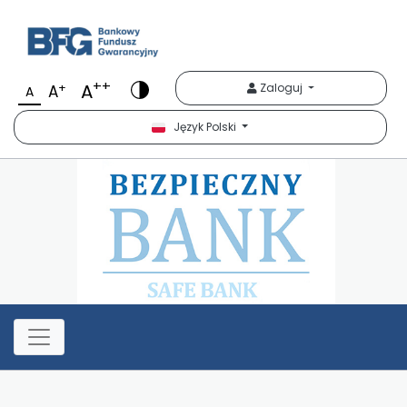
Bezpieczny Bank
++
A
+
Zaloguj
A
A
Język Polski