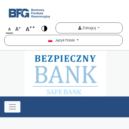
Bezpieczny Bank
++
A
+
Zaloguj
A
A
Język Polski