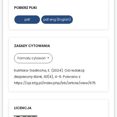
POBIERZ PLIKI
pdf
pdf.eng (English)
ZASADY CYTOWANIA
Formaty cytowań
Kulińska-Sadłocha, E. (2024). Od redakcji.
Bezpieczny Bank
,
93
(4), 4–5. Pobrano z
https://ojs.bfg.pl/index.php/bb/article/view/675
LICENCJA