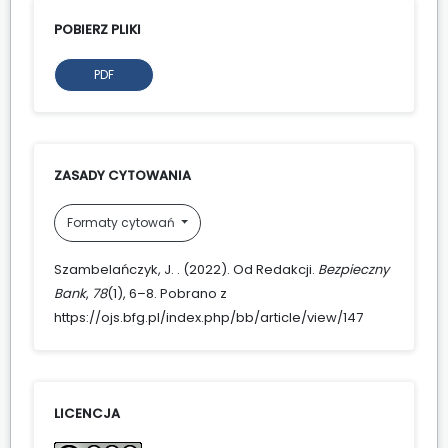
POBIERZ PLIKI
PDF
ZASADY CYTOWANIA
Formaty cytowań
Szambelańczyk, J. . (2022). Od Redakcji.
Bezpieczny
Bank
,
78
(1), 6–8. Pobrano z
https://ojs.bfg.pl/index.php/bb/article/view/147
LICENCJA