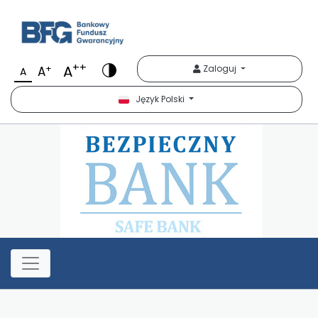
Bezpieczny Bank
++
A
+
Zaloguj
A
A
Język Polski