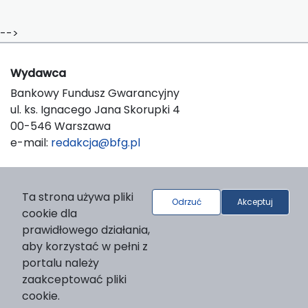
-->
Wydawca
Bankowy Fundusz Gwarancyjny
ul. ks. Ignacego Jana Skorupki 4
00-546 Warszawa
e-mail:
redakcja@bfg.pl
O platformie
Ta strona używa pliki
Odrzuć
Akceptuj
© 2026 Bankowy Fundusz Gwarancyjny
cookie dla
Support & Customization by LIBCOM
prawidłowego działania,
Platform & Workflow by OJS/PKP
aby korzystać w pełni z
portalu należy
zaakceptować pliki
cookie.