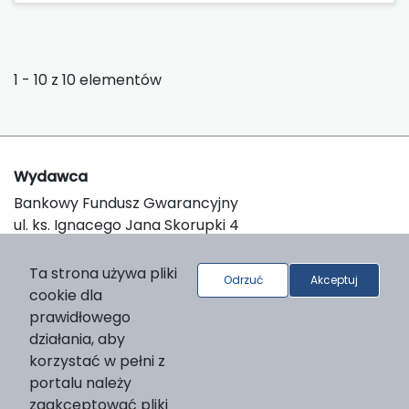
1 - 10 z 10 elementów
Wydawca
Bankowy Fundusz Gwarancyjny
ul. ks. Ignacego Jana Skorupki 4
00-546 Warszawa
e-mail:
redakcja@bfg.pl
Ta strona używa pliki
Odrzuć
Akceptuj
cookie dla
prawidłowego
O platformie
działania, aby
© 2026 Bankowy Fundusz Gwarancyjny
korzystać w pełni z
Support & Customization by LIBCOM
portalu należy
Platform & Workflow by OJS/PKP
zaakceptować pliki