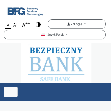
Bezpieczny Bank
++
A
+
Zaloguj
A
A
Język Polski