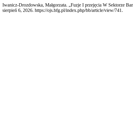
Iwanicz-Drozdowska, Małgorzata. „Fuzje I przejęcia W Sektorze 
sierpień 6, 2026. https://ojs.bfg.pl/index.php/bb/article/view/741.